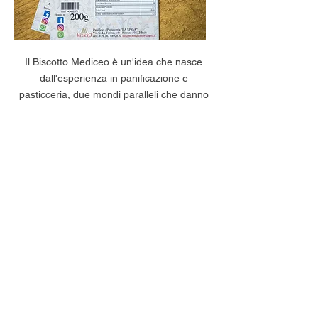
Il Biscotto Mediceo è un'idea che nasce
dall'esperienza in panificazione e
pasticceria, due mondi paralleli che danno
vita ad un prodotto unico nel suo genere.
L'accurata selezione delle materie prime è
fondamentale per ottenere un biscotto di
altissima qualità: farina da biscotto
appositamente macinata, burro di latteria,
scorza di limone grattugiata al momento
dell'impasto, vaniglia Bourbon del
Madagascar, cioccolato fondente finissimo,
uvetta, frutta semicandita, noci, mandorle,
arachidi salate, nocciole, tutti ingredienti
genuini senza alcun conservante.