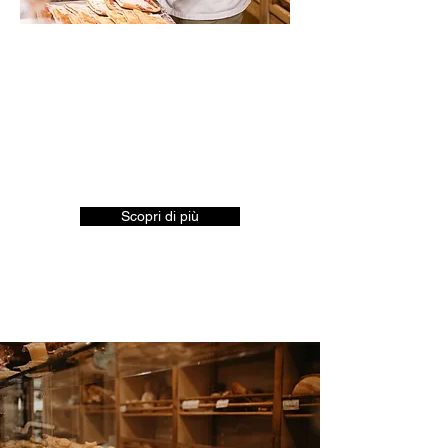
Il panificio pasticceria focacceria “La Spiga”
nasce a Firenze nel settembre del 1991, da
un’idea di Daniele Petruzzi e si perfeziona
negli anni nella produzione diversificata di
pane, schiacciatine, grissini, friselle e
quant’altro, con un’attenzione mirata
soprattutto alla qualità ed alla genuinità dei
prodotti.
Scopri di più