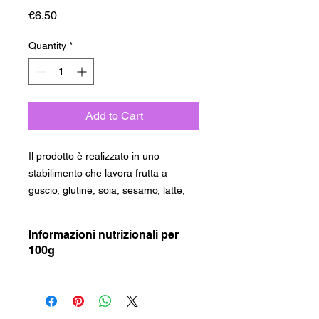
Price
€6.50
Quantity
*
Add to Cart
Il prodotto è realizzato in uno
stabilimento che lavora frutta a
guscio, glutine, soia, sesamo, latte,
arachidi, uova. Gli ingredienti
evidenziati possono provocare
Informazioni nutrizionali per
reazioni in persone allergiche o
100g
intolleranti.
VALORE
1985
474
Le confezioni comprendono 10
ENERGETICO
KJ
Kcal
biscotti.